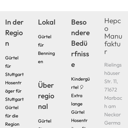
Hepc
In der
Lokal
Beso
o
Regio
ndere
Manu
Gürtel
n
Bedü
faktu
für
r
rfniss
Benning
Gürtel
en
e
Rielings
für
häuser
Stuttgart
Kindergü
Str. 11,
Hosentr
Über
rtel 🎈
71672
äger für
regio
Extra
Marbac
Stuttgart
lange
nal
h am
Gürtel
Gürtel
Neckar
für die
Hosentr
Gürtel
Germa
Region