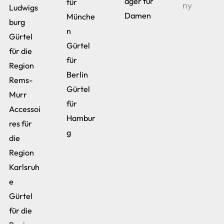
äger für
für
ny
Ludwigs
Damen
Münche
burg
n
Gürtel
Gürtel
für die
für
Region
Berlin
Rems-
Gürtel
Murr
für
Accessoi
Hambur
res für
g
die
Region
Karlsruh
e
Gürtel
für die