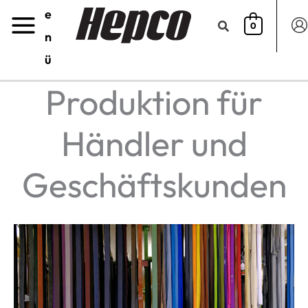
e
0
n
ü
Produktion für
Händler und
Geschäftskunden