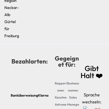
Region
Neckar-
Alb
Gürtel
für
Freiburg
Gegeign
Bezahlarten:
et für:
Gibt
Halt ❤️
Rapperi
Business
nnen
women
Sprache
Banküberweisung
Klarna
Kanuten
Sales
wechseln:
Astrona
Manage