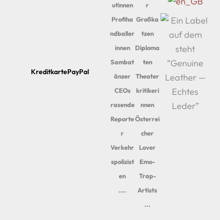
utinnen
r
Profiha
Großka
ndballer
tzen
innen
Diploma
Sambat
ten
Kreditkarte
PayPal
änzer
Theater
CEOs
kritikeri
rasende
nnen
Reporte
Österrei
r
cher
Verkehr
Lover
spolizist
Emo-
en
Trap-
....
Artists
...